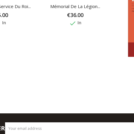
rvice Du Roi...
Mémorial De La Légion...
.00
€36.00
e
done
In
In
ER