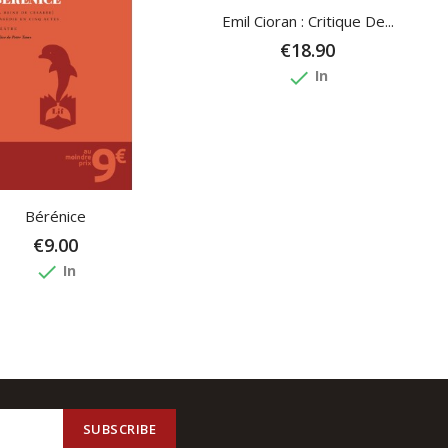
Emil Cioran : Critique De...
€18.90
done
In
Bérénice
€9.00
done
In