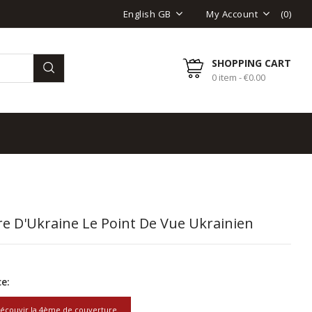
(
0
)
English GB
My Account
SHOPPING CART
0 item - €0.00
re D'Ukraine Le Point De Vue Ukrainien
e:
écouvir la 4ème de couverture