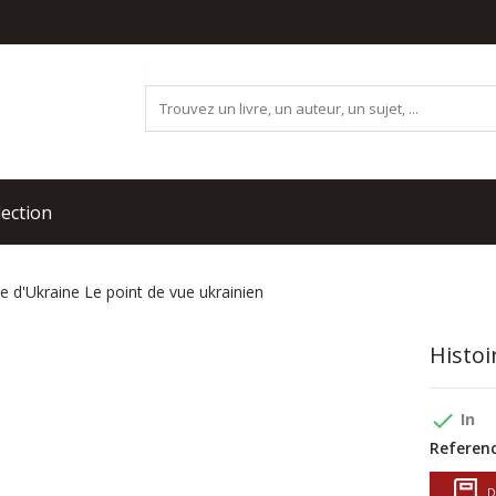
lection
re d'Ukraine Le point de vue ukrainien
Histoi
done
In
Referenc
D