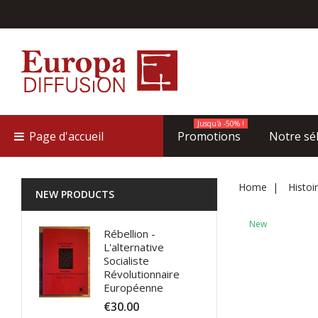
Jusqu'à -50% !
Page d'accueil
Promotions
Notre sé
Home
Histoi
NEW PRODUCTS
New
Rébellion -
L'alternative
Socialiste
Révolutionnaire
Européenne
€30.00