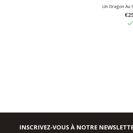
Un Dragon Au Se
€25
don
INSCRIVEZ-VOUS À NOTRE NEWSLETT