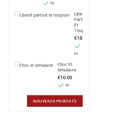
done
In
Liberté
Partout
Et
Toujours
€18.00
done
In
Choc Et
Simulacre
€10.00
done
In
NOUVEAUX PRODUITS