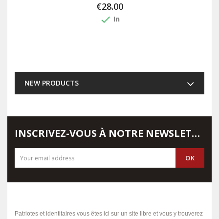
€28.00
done
In
NEW PRODUCTS
INSCRIVEZ-VOUS À NOTRE NEWSLETTER
Patriotes et identitaires vous êtes ici sur un site libre et vous y trouverez