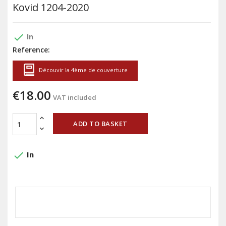
Kovid 1204-2020
done
In
Reference:
Découvir la 4ème de couverture
€18.00
VAT included
ADD TO BASKET
done
In