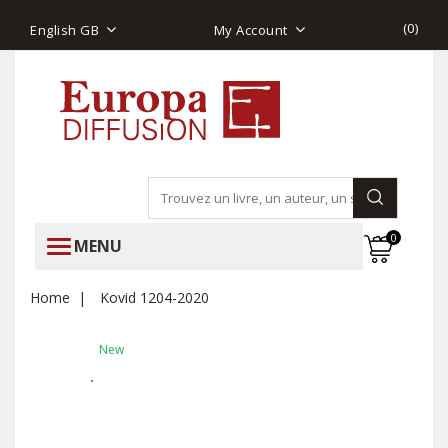
(
0
)
English GB
My Account
0
MENU
Home
Kovid 1204-2020
New