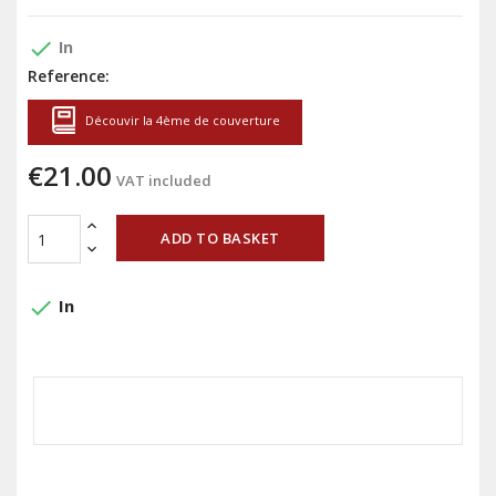
done
In
Reference:
Découvir la 4ème de couverture
€21.00
VAT included
ADD TO BASKET
done
In