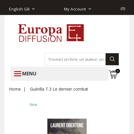
(
0
)
English GB
My Account
0
MENU
Home
Guérilla T.3 Le dernier combat
New