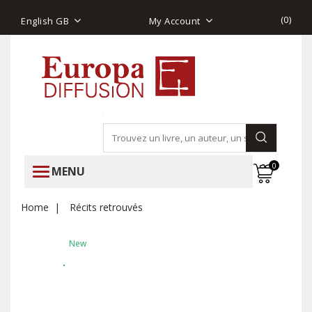
(
0
)
English GB
My Account
0
MENU
Home
Récits retrouvés
New