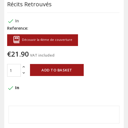
Récits Retrouvés
done
In
Reference:
Découvir la 4ème de couverture
€21.90
VAT included
ADD TO BASKET
done
In