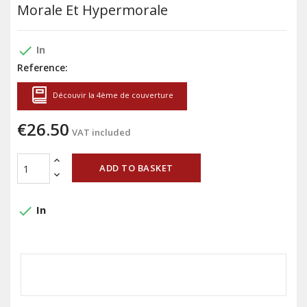
Morale Et Hypermorale
done
In
Reference:
Découvir la 4ème de couverture
€26.50
VAT included
ADD TO BASKET
done
In