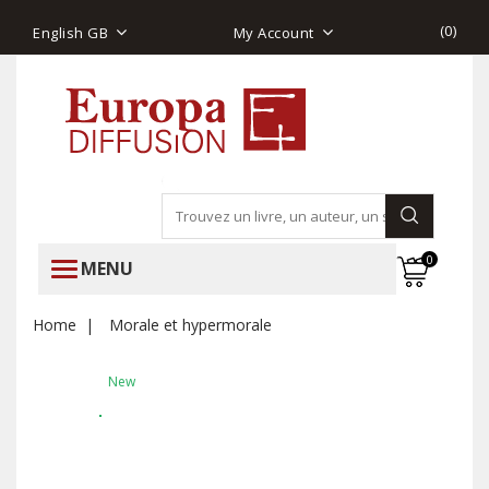
(
0
)
English GB
My Account
0
MENU
Home
Morale et hypermorale
New