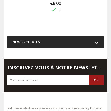
€8.00
done
In
NEW PRODUCTS
INSCRIVEZ-VOUS À NOTRE NEWSLETTER
Patriotes et identitaires vous êtes ici sur un site libre et vous y trouverez