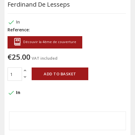
Ferdinand De Lesseps
done
In
Reference:
Découvir la 4ème de couverture
€25.00
VAT included
ADD TO BASKET
done
In