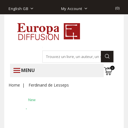
(
0
)
English GB
My Account
0
MENU
Home
Ferdinand de Lesseps
New