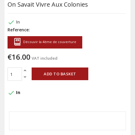
On Savait Vivre Aux Colonies
done
In
Reference:
Découvir la 4ème de couverture
€16.00
VAT included
ADD TO BASKET
done
In