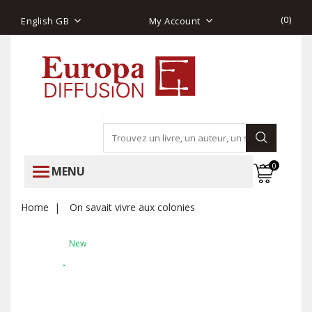
(
0
)
English GB
My Account
0
MENU
Home
On savait vivre aux colonies
New