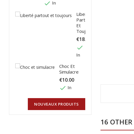
done
In
Liberté
Partout
Et
Toujours
€18.00
done
In
Choc Et
Simulacre
€10.00
done
In
NOUVEAUX PRODUITS
16 OTHER