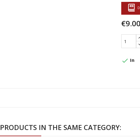
D
€9.0
done
In
 PRODUCTS IN THE SAME CATEGORY: