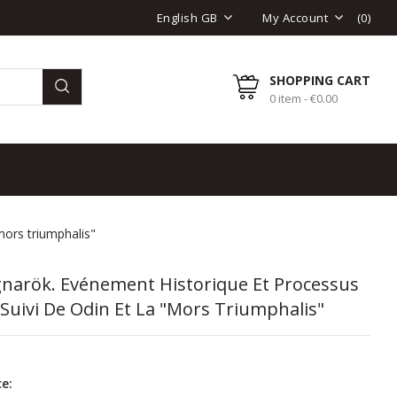
(
0
)
English GB
My Account
SHOPPING CART
0 item - €0.00
mors triumphalis"
gnarök. Evénement Historique Et Processus
 Suivi De Odin Et La "mors Triumphalis"
e: