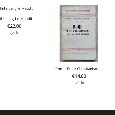
itz Lang Le Maudit
€22.00
done
In
Rome Et Le Christianisme...
€14.00
done
In