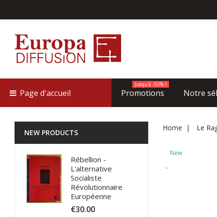
Jusqu'à -50% !
Page d'accueil
Promotions
Notre sé
Home
Le Rag
NEW PRODUCTS
New
Rébellion -
L'alternative
Socialiste
Révolutionnaire
Européenne
€30.00