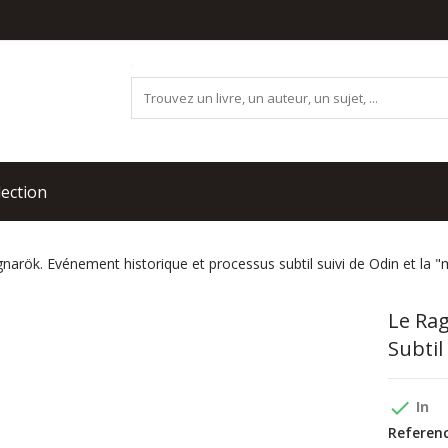
lection
narök. Evénement historique et processus subtil suivi de Odin et la "
Le Ra
Subtil
done
In
Referenc