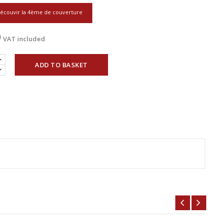
écouvir la 4ème de couverture
0
VAT included
ADD TO BASKET