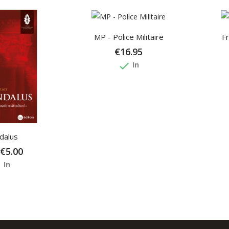
MP - Police Militaire
Fr
€16.95
done
In
dalus
€5.00
e
In