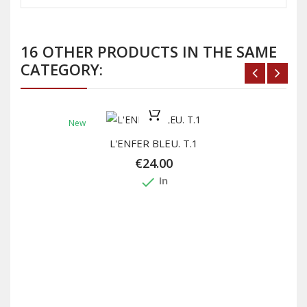
16 OTHER PRODUCTS IN THE SAME
CATEGORY:
New
L'ENFER BLEU. T.1
€24.00
done
In