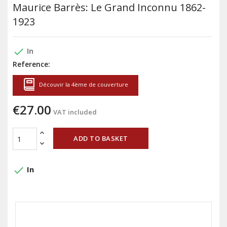
Maurice Barrès: Le Grand Inconnu 1862-
1923
done
In
Reference:
Découvir la 4ème de couverture
€27.00
VAT included
ADD TO BASKET
done
In