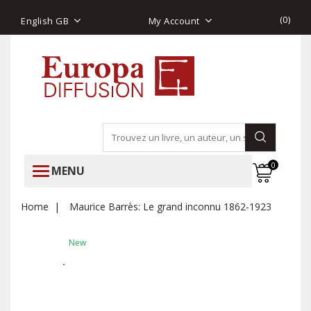
(
0
)
English GB
My Account
0
MENU
Home
Maurice Barrès: Le grand inconnu 1862-1923
New