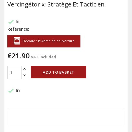
Vercingétorix: Stratège Et Tacticien
done
In
Reference:
Découvir la 4ème de couverture
€21.90
VAT included
ADD TO BASKET
done
In