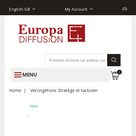
(
0
)
English GB
My Account
0
MENU
Home
Vercingétorix: Stratège et tacticien
New