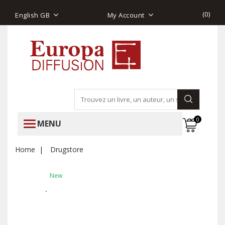
(
0
)
English GB
My Account
0
MENU
Home
Drugstore
New