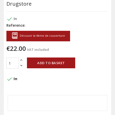
Drugstore
done
In
Reference:
Découvir la 4ème de couverture
€22.00
VAT included
ADD TO BASKET
done
In