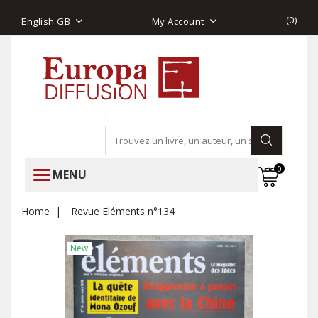
(
0
)
English GB
My Account
0
MENU
Home
Revue Eléments n°134
New