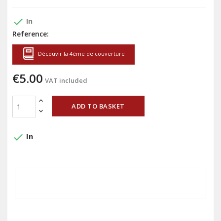
done
In
Reference:
Découvir la 4ème de couverture
€5.00
VAT included
ADD TO BASKET
done
In