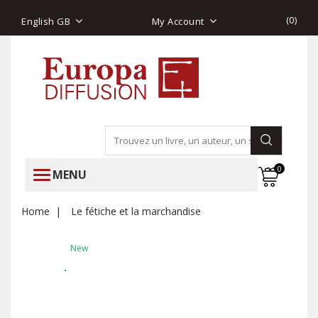
(
0
)
English GB
My Account
0
MENU
Home
Le fétiche et la marchandise
New