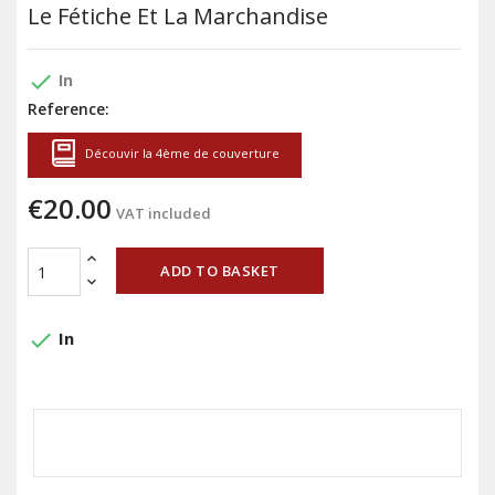
Le Fétiche Et La Marchandise
done
In
Reference:
Découvir la 4ème de couverture
€20.00
VAT included
ADD TO BASKET
done
In