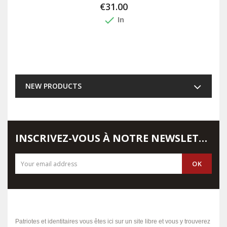
€31.00
done
In
NEW PRODUCTS
INSCRIVEZ-VOUS À NOTRE NEWSLETTER
Patriotes et identitaires vous êtes ici sur un site libre et vous y trouverez