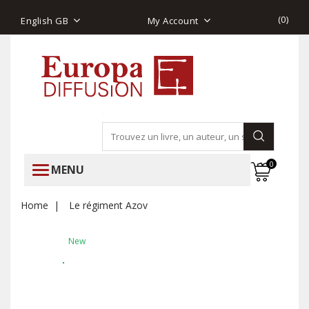
(
0
)
English GB
My Account
0
MENU
Home
Le régiment Azov
New