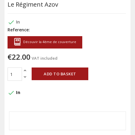
Le Régiment Azov
done
In
Reference:
Découvir la 4ème de couverture
€22.00
VAT included
ADD TO BASKET
done
In