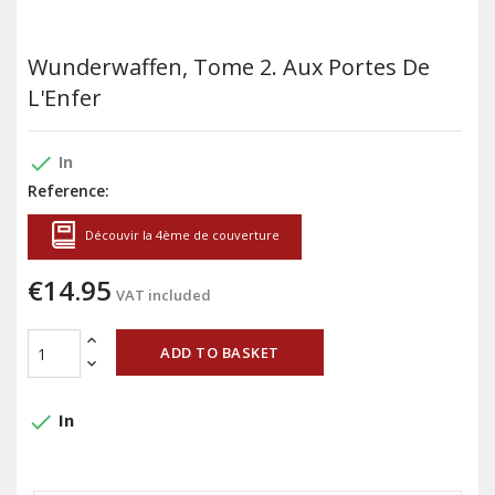
Wunderwaffen, Tome 2. Aux Portes De
L'Enfer
done
In
Reference:
Découvir la 4ème de couverture
€14.95
VAT included
ADD TO BASKET
done
In