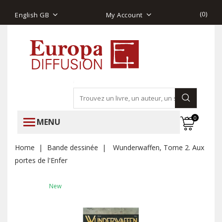
(
0
)
English GB
My Account
0
MENU
Home
Bande dessinée
Wunderwaffen, Tome 2. Aux
portes de l'Enfer
New