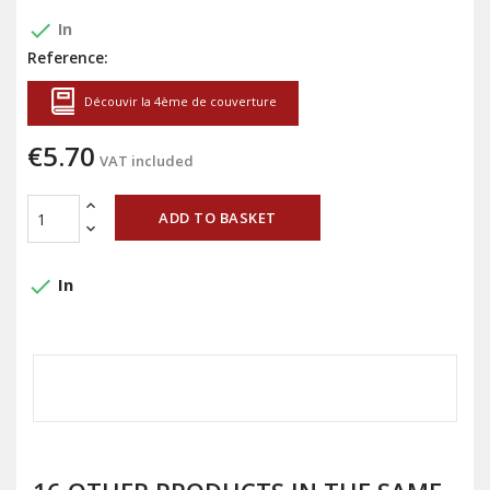
done
In
Reference:
Découvir la 4ème de couverture
€5.70
VAT included
ADD TO BASKET
done
In