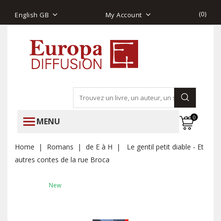
(
0
)
English GB
My Account
0
MENU
Home
Romans
de E à H
Le gentil petit diable - Et
autres contes de la rue Broca
New