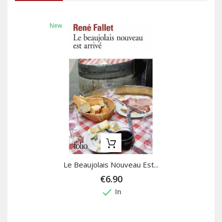
New
Le Beaujolais Nouveau Est...
€6.90
done
In