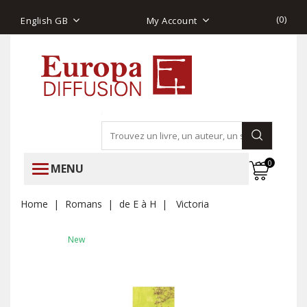
(
0
)
English GB
My Account
0
MENU
Home
Romans
de E à H
Victoria
New