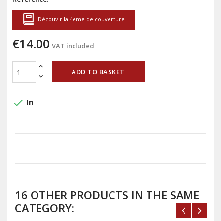
Découvir la 4ème de couverture
€14.00
VAT included
ADD TO BASKET
done
In
16 OTHER PRODUCTS IN THE SAME
CATEGORY: