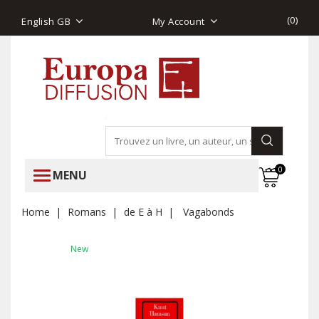
(
0
)
English GB
My Account
0
MENU
Home
Romans
de E à H
Vagabonds
New