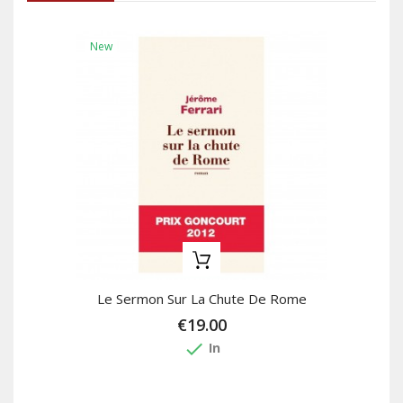
New
Le Sermon Sur La Chute De Rome
€19.00
done
In