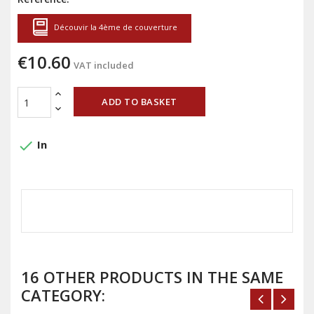
Découvir la 4ème de couverture
€10.60
VAT included
ADD TO BASKET
done
In
16 OTHER PRODUCTS IN THE SAME
CATEGORY: