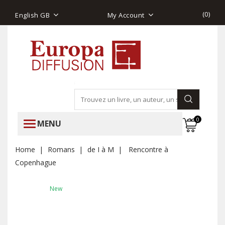
(
0
)
English GB
My Account
0
MENU
Home
Romans
de I à M
Rencontre à
Copenhague
New