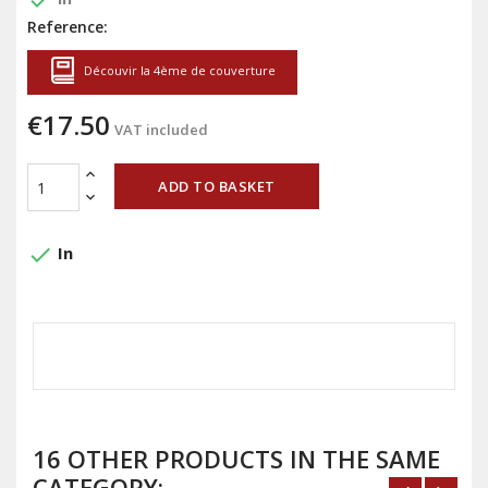
done
Reference:
Découvir la 4ème de couverture
€17.50
VAT included
ADD TO BASKET
done
In
16 OTHER PRODUCTS IN THE SAME
CATEGORY: