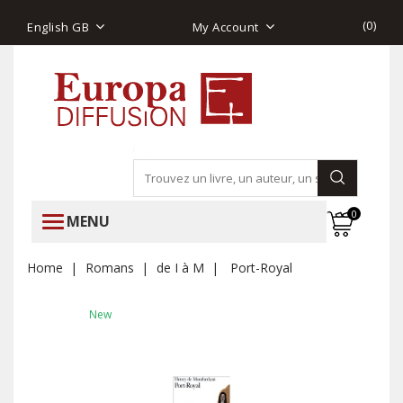
(
0
)
English GB
My Account
0
MENU
Home
Romans
de I à M
Port-Royal
New