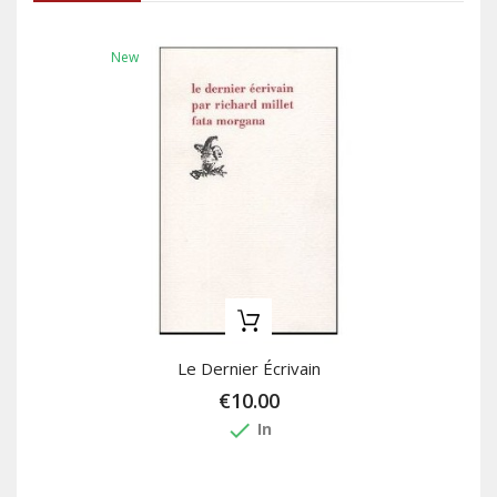
New
Le Dernier Écrivain
€10.00
done
In