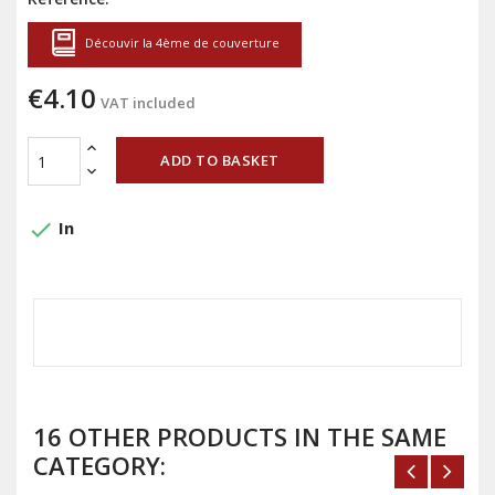
Découvir la 4ème de couverture
€4.10
VAT included
ADD TO BASKET
done
In
16 OTHER PRODUCTS IN THE SAME
CATEGORY: