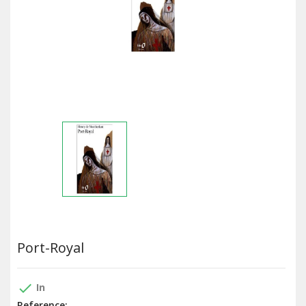
Port-Royal
done
In
Reference: