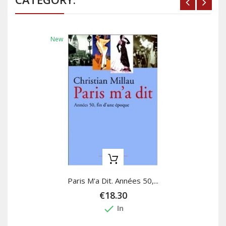
New
Paris M'a Dit. Années 50,...
€18.30
done
In