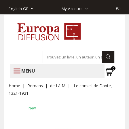
(
0
)
English GB
My Account
0
MENU
Home
Romans
de I à M
Le conseil de Dante,
1321-1921
New