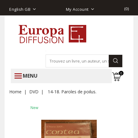
(
0
)
English GB
My Account
0
MENU
Home
DVD
14-18. Paroles de poilus.
New