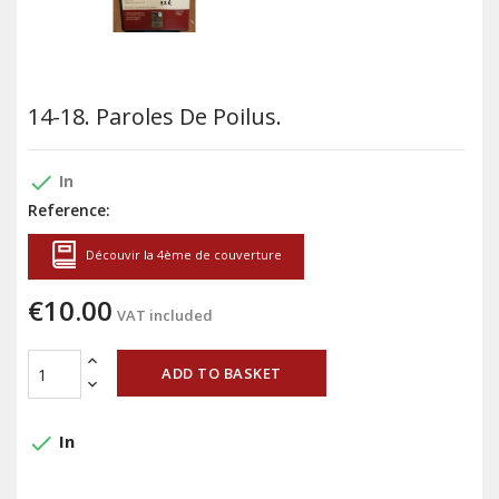
14-18. Paroles De Poilus.
done
In
Reference:
Découvir la 4ème de couverture
€10.00
VAT included
ADD TO BASKET
done
In