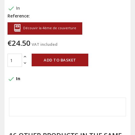
done
In
Reference:
Découvir la 4ème de couverture
€24.50
VAT included
ADD TO BASKET
done
In