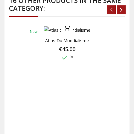
16 OTHER PRODUCTS IN THE SAME
CATEGORY:
New
Atlas Du Mondialisme
€45.00
done
In