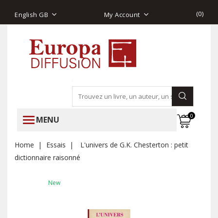
(
0
)
English GB
My Account
0
MENU
Home
Essais
L'univers de G.K. Chesterton : petit
dictionnaire raisonné
New