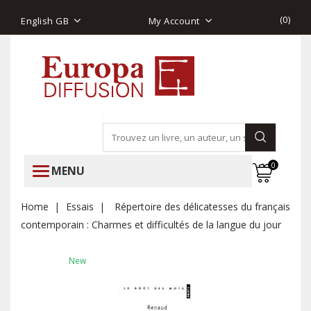
(
0
)
English GB
My Account
0
MENU
Home
Essais
Répertoire des délicatesses du français
contemporain : Charmes et difficultés de la langue du jour
New