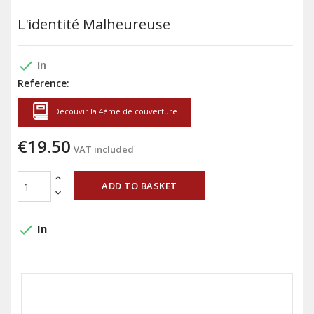
L'identité Malheureuse
done
In
Reference:
Découvir la 4ème de couverture
€19.50
VAT included
ADD TO BASKET
done
In