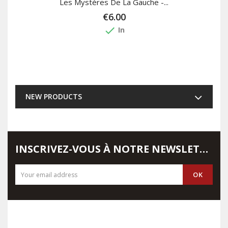
Les Mystères De La Gauche -...
€6.00
done
In
NEW PRODUCTS
INSCRIVEZ-VOUS À NOTRE NEWSLETTER