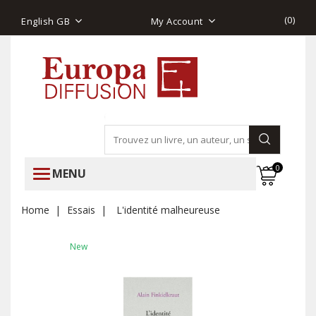
(
0
)
English GB
My Account
0
MENU
Home
Essais
L'identité malheureuse
New