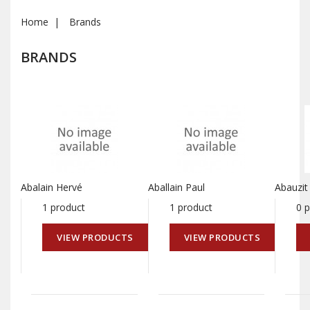
Home
Brands
BRANDS
Abalain Hervé
Aballain Paul
Abauzit
1 product
1 product
0 
VIEW PRODUCTS
VIEW PRODUCTS