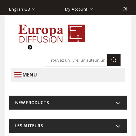
(
0
)
English GB
My Account
0
MENU
NEW PRODUCTS
LES AUTEURS