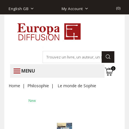
(
0
)
English GB
My Account
0
MENU
Home
Philosophie
Le monde de Sophie
New