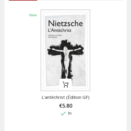
New
L'antéchrist (édition GF)
€5.80
done
In