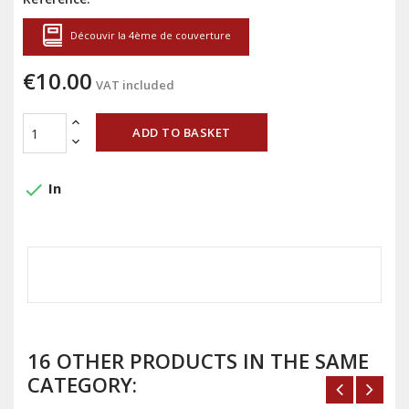
Découvir la 4ème de couverture
€10.00
VAT included
ADD TO BASKET
done
In
16 OTHER PRODUCTS IN THE SAME
CATEGORY: