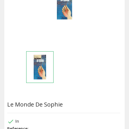
Le Monde De Sophie
done
In
Reference: