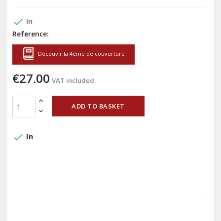
done
In
Reference:
Découvir la 4ème de couverture
€27.00
VAT included
ADD TO BASKET
done
In