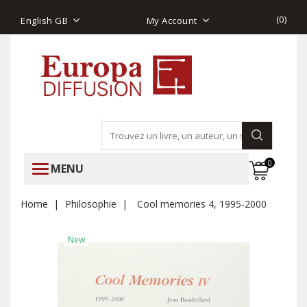
(
0
)
English GB
My Account
0
MENU
Home
Philosophie
Cool memories 4, 1995-2000
New