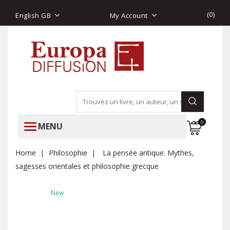
(
0
)
English GB
My Account
0
MENU
Home
Philosophie
La pensée antique. Mythes,
sagesses orientales et philosophie grecque
New