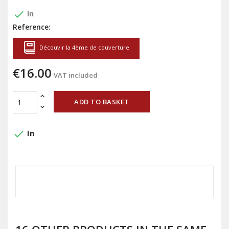
done
In
Reference:
Découvir la 4ème de couverture
€16.00
VAT included
ADD TO BASKET
done
In