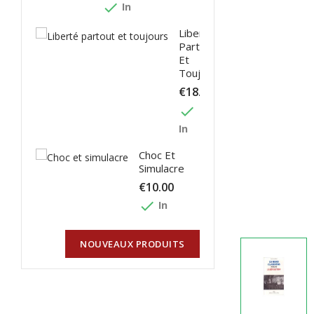
done
In
Liberté
Partout
Et
Toujours
€18.00
done
In
Choc Et
Simulacre
€10.00
done
In
NOUVEAUX PRODUITS