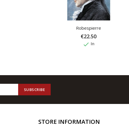
Robespierre
€22.50
done
In
STORE INFORMATION