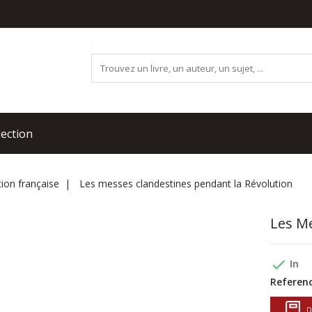
lection
ion française
Les messes clandestines pendant la Révolution
Les M
done
In
Referenc
D