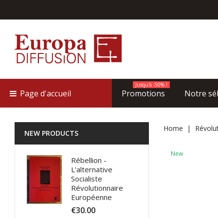
Jusqu'à -50% !
Page d'accueil
Promotions
Notre sé
Home
Révolut
NEW PRODUCTS
New
Rébellion -
L'alternative
Socialiste
Révolutionnaire
Européenne
€30.00