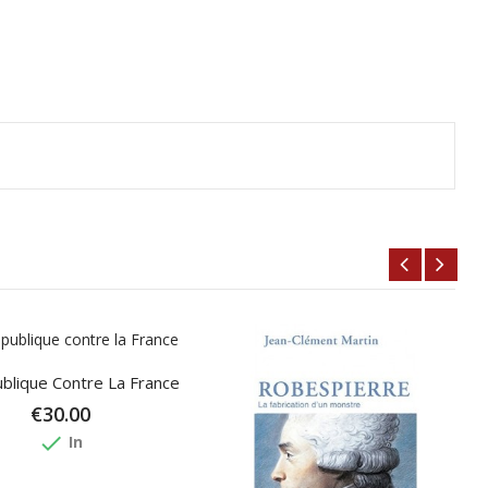
blique Contre La France
€30.00
done
In