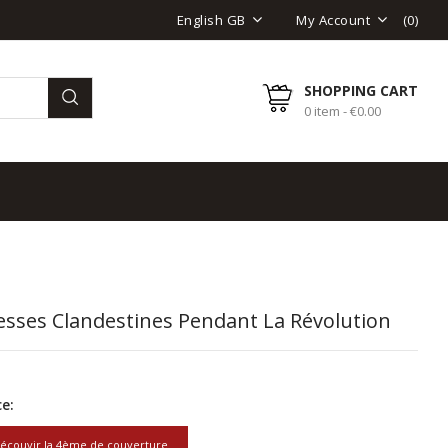
(
0
)
English GB
My Account
SHOPPING CART
0 item - €0.00
esses Clandestines Pendant La Révolution
e:
écouvir la 4ème de couverture