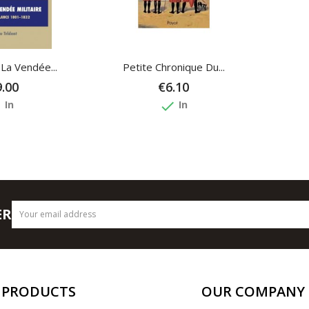
La Vendée...
Petite Chronique Du...
.00
€6.10
e
done
In
In
ER
PRODUCTS
OUR COMPANY