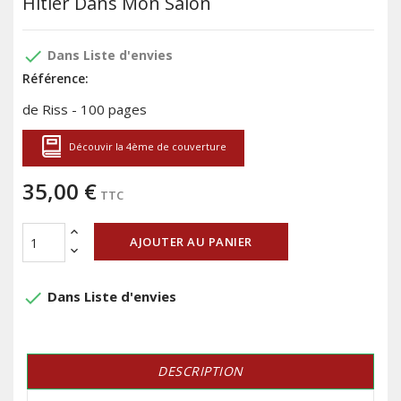
Hitler Dans Mon Salon
done
Dans Liste d'envies
Référence:
de Riss - 100 pages
Découvir la 4ème de couverture
35,00 €
TTC
AJOUTER AU PANIER
done
Dans Liste d'envies
DESCRIPTION