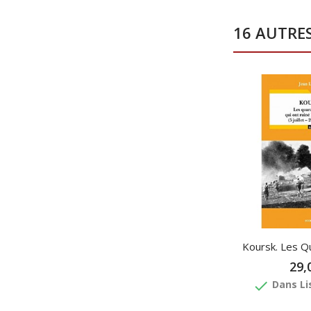
16 AUTRE
Koursk. Les Qu
29,
done
Dans Li