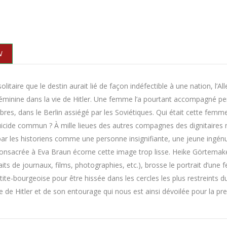
N
itaire que le destin aurait lié de façon indéfectible à une nation, l’A
féminine dans la vie de Hitler. Une femme l’a pourtant accompagné p
bres, dans le Berlin assiégé par les Soviétiques. Qui était cette fem
uicide commun ? À mille lieues des autres compagnes des dignitaires n
ar les historiens comme une personne insignifiante, une jeune ingén
consacrée à Eva Braun écorne cette image trop lisse. Heike Görtemak
traits de journaux, films, photographies, etc.), brosse le portrait d’un
ite-bourgeoise pour être hissée dans les cercles les plus restreints du p
me de Hitler et de son entourage qui nous est ainsi dévoilée pour la pre