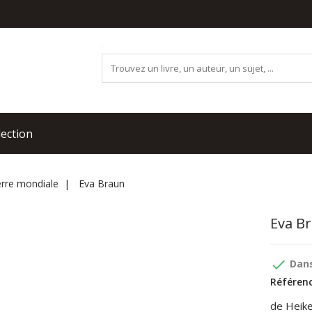
lection
rre mondiale
Eva Braun
Eva B
done
Dans
Référenc
de Heik