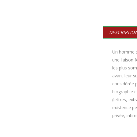
DESCRIPTIO
Un homme sol
une liaison 
les plus som
avant leur s
considérée p
biographie 
(lettres, ex
existence pet
privée, inti