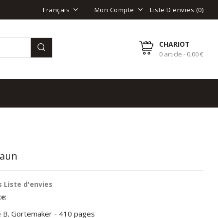
Liste D'envies (
0
)
Français
Mon Compte
CHARIOT
0 article - 0,00 €
raun
 Liste d'envies
e:
e B. Görtemaker - 410 pages