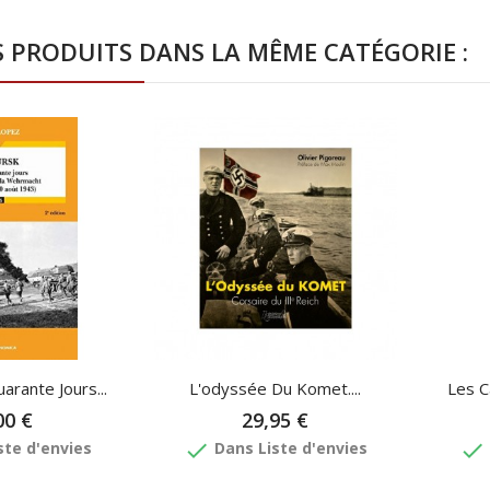
S PRODUITS DANS LA MÊME CATÉGORIE :
arante Jours...
L'odyssée Du Komet....
Les C
00 €
29,95 €
done
done
ste d'envies
Dans Liste d'envies