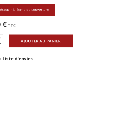
écouvir la 4ème de couverture
 €
TTC
AJOUTER AU PANIER
 Liste d'envies