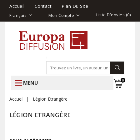
Accueil
Contact
Plan Du Site
Liste D'envies (
0
)
Français
Mon Compte
0
MENU
Accueil
Légion Etrangère
LÉGION ETRANGÈRE