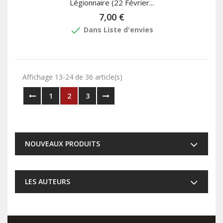
Légionnaire (22 Février...
7,00 €
done
Dans Liste d'envies
Affichage 13-24 de 36 article(s)
1
2
3
NOUVEAUX PRODUITS
LES AUTEURS