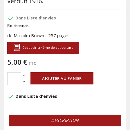
Verdun 1916.
done
Dans Liste d'envies
Référence:
de Malcolm Brown - 257 pages
Découvir la 4ème de couverture
5,00 €
TTC
AJOUTER AU PANIER
done
Dans Liste d'envies
DESCRIPTION