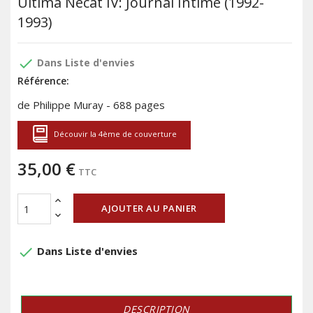
Ultima Necat IV: Journal Intime (1992-
1993)
done
Dans Liste d'envies
Référence:
de Philippe Muray - 688 pages
Découvir la 4ème de couverture
35,00 €
TTC
AJOUTER AU PANIER
done
Dans Liste d'envies
DESCRIPTION