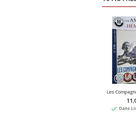
Rupture De Stock
Les Compagno
11,
done
Dans Li