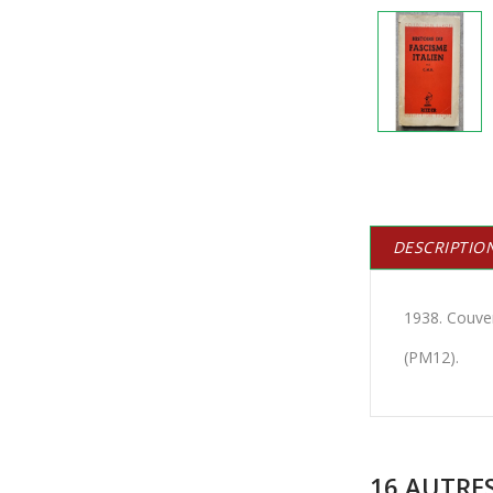
DESCRIPTIO
1938. Couver
(PM12).
16 AUTRE