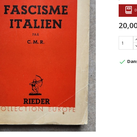
D
20,00
done
Dans