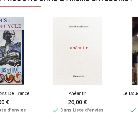
ns De France
Anéantir
Le Bou
00 €
26,00 €
done
done
ste d'envies
Dans Liste d'envies