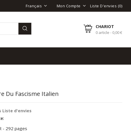
Liste D'envies (
0
)
Français
Mon Compte
CHARIOT
0 article - 0,00 €
re Du Fascisme Italien
 Liste d'envies
e:
R - 292 pages