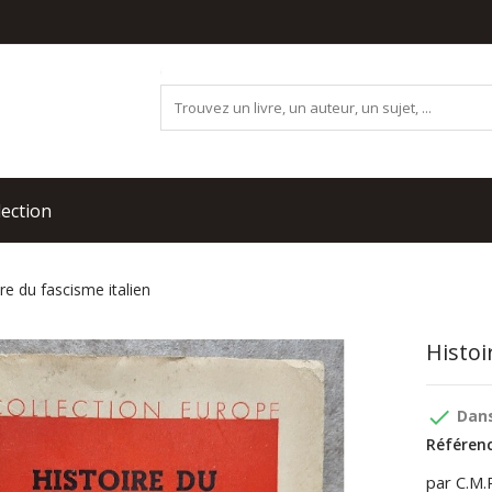
lection
re du fascisme italien
Histoi
done
Dans
Référenc
par C.M.