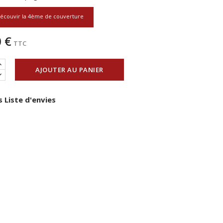
écouvir la 4ème de couverture
 €
TTC
AJOUTER AU PANIER
 Liste d'envies