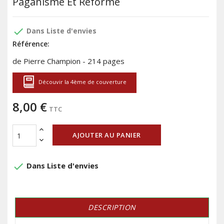
Paganisme Et Réforme
done
Dans Liste d'envies
Référence:
de Pierre Champion - 214 pages
Découvir la 4ème de couverture
8,00 €
TTC
AJOUTER AU PANIER
done
Dans Liste d'envies
DESCRIPTION