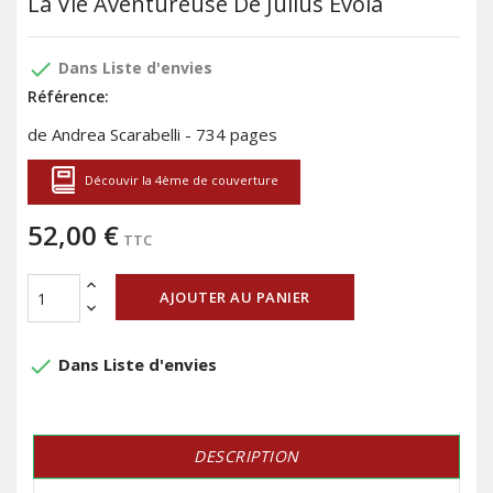
La Vie Aventureuse De Julius Evola
done
Dans Liste d'envies
Référence:
de Andrea Scarabelli - 734 pages
Découvir la 4ème de couverture
52,00 €
TTC
AJOUTER AU PANIER
done
Dans Liste d'envies
DESCRIPTION