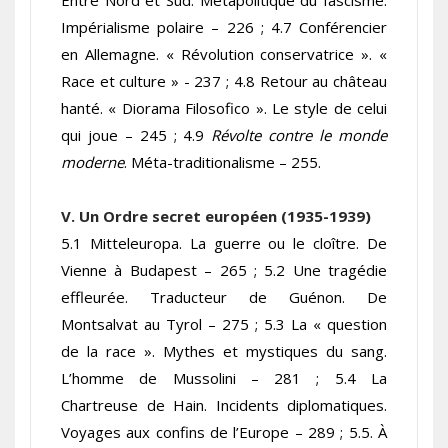
Entre Nord et Sud. Métapolitique du fascisme.
Impérialisme polaire – 226 ; 4.7 Conférencier
en Allemagne. « Révolution conservatrice ». «
Race et culture » - 237 ; 4.8 Retour au château
hanté. « Diorama Filosofico ». Le style de celui
qui joue – 245 ; 4.9
Révolte contre le monde
moderne
. Méta-traditionalisme – 255.
V. Un Ordre secret européen (1935-1939)
5.1 Mitteleuropa. La guerre ou le cloître. De
Vienne à Budapest – 265 ; 5.2 Une tragédie
effleurée. Traducteur de Guénon. De
Montsalvat au Tyrol – 275 ; 5.3 La « question
de la race ». Mythes et mystiques du sang.
L’homme de Mussolini – 281 ; 5.4 La
Chartreuse de Hain. Incidents diplomatiques.
Voyages aux confins de l’Europe – 289 ; 5.5. À