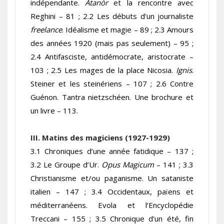
indépendante.
Atanòr
et la rencontre avec
Reghini – 81 ; 2.2 Les débuts d’un journaliste
freelance
. Idéalisme et magie – 89 ; 2.3 Amours
des années 1920 (mais pas seulement) – 95 ;
2.4 Antifasciste, antidémocrate, aristocrate –
103 ; 2.5 Les mages de la place Nicosia.
Ignis
.
Steiner et les steinériens – 107 ; 2.6 Contre
Guénon. Tantra nietzschéen. Une brochure et
un livre – 113.
III. Matins des magiciens (1927-1929)
3.1 Chroniques d’une année fatidique – 137 ;
3.2 Le Groupe d’Ur.
Opus Magicum
– 141 ; 3.3
Christianisme et/ou paganisme. Un sataniste
italien – 147 ; 3.4 Occidentaux, païens et
méditerranéens. Evola et l’Encyclopédie
Treccani – 155 ; 3.5 Chronique d’un été, fin