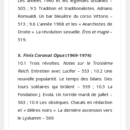
Les années 1960 et les légendes urbaines –
505 ; 9.5 Tradition et traditionalistes. Adriano
Romualdi. Un bar bleuâtre du corso Vittorio –
513 ; 9.6 L’année 1968 et les « Anarchistes de
Droite ». La révolution sexuelle.
Éros et magie
–
519.
X.
Finis Coronat Opus
(1969-1974)
10.1 Trois révoltes.
Notes sur le Troisième
Reich
. Entretien avec Lucifer – 553 ; 10.2 Une
nouvelle popularité. Le temps des bilans. Des
tours solitaires qui brûlent – 559 ; 10.3 La
Fondation J. Evola. Un torride mardi de juillet –
563 ; 10.4 Les obsèques. Chacals en rédaction
et « délires noirs ». La dernière ascension vers
le Lyskamm – 569.