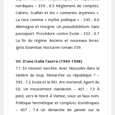
nordiques – 339 ; 6.5 Règlement de comptes.
Calvino, Scalfari et les « conneries aryennes ».
La race comme « mythe politique » - 345 ; 6.6
Allemagne et Hongrie. Un
pseudobiblium
. Sans
passeport. Procédure contre Evola – 353 ; 6.7
La fin du régime. Anciens et nouveaux livres.
Ignis Essentiae
. Nocturne romain 359.
VII. D’une Italie l’autre (1943-1948)
7.1 En mission secrète. Avec Mussolini dans la
tanière du loup. Monarchie ou république ? –
393 ; 7.2 Evola et la RSI.
Ars moriendi
. Agent du
SD. Un mouvement clandestin – 401 ; 7.3 À
pied, vers le Nord. À Vienne, sous un faux nom.
Politique hermétique et complots ésotériques
– 407 ; 7.4 Un dimanche de janvier sur la