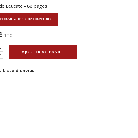
ide Leucate - 88 pages
écouvir la 4ème de couverture
€
TTC
AJOUTER AU PANIER
 Liste d'envies