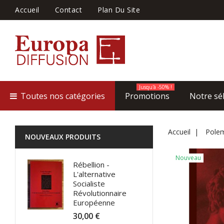
Accueil
Contact
Plan Du Site
Jusqu'à -50% !
Toutes nos catégories
Promotions
Notre sé
Accueil
Polem
NOUVEAUX PRODUITS
Nouveau
Rébellion -
L'alternative
Socialiste
Révolutionnaire
Européenne
30,00 €