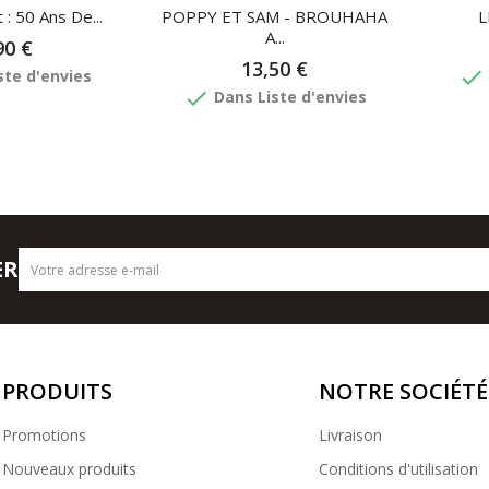
 : 50 Ans De...
POPPY ET SAM - BROUHAHA
L
A...
90 €
13,50 €
done
ste d'envies
done
Dans Liste d'envies
ER
PRODUITS
NOTRE SOCIÉTÉ
Promotions
Livraison
Nouveaux produits
Conditions d'utilisation