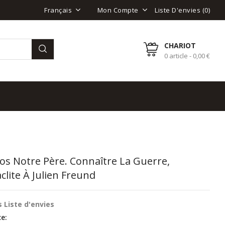
Liste D'envies (
0
)
Français
Mon Compte
CHARIOT
0 article - 0,00 €
s Notre Père. Connaître La Guerre,
clite À Julien Freund
 Liste d'envies
e: