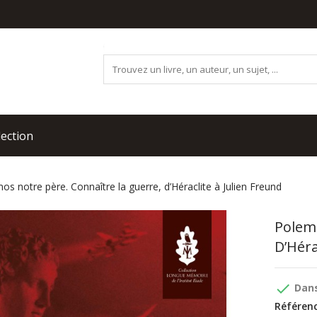
lection
os notre père. Connaître la guerre, d’Héraclite à Julien Freund
Polemo
D’Héra
done
Dans
Référenc