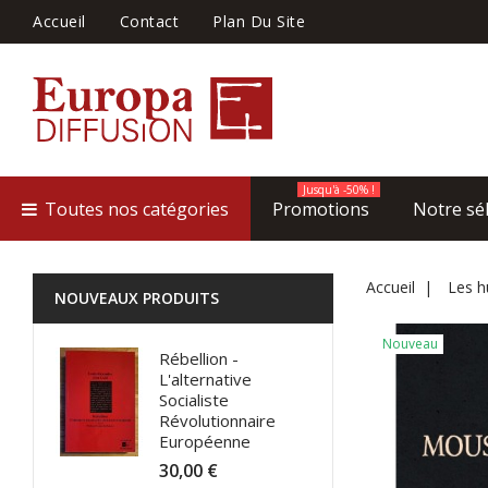
Accueil
Contact
Plan Du Site
Jusqu'à -50% !
Toutes nos catégories
Promotions
Notre sé
Accueil
Les h
NOUVEAUX PRODUITS
Nouveau
Rébellion -
L'alternative
Socialiste
Révolutionnaire
Européenne
30,00 €