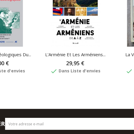
ologiques Du...
L'Arménie Et Les Arméniens...
La V
00 €
29,95 €
done
done
ste d'envies
Dans Liste d'envies
ER