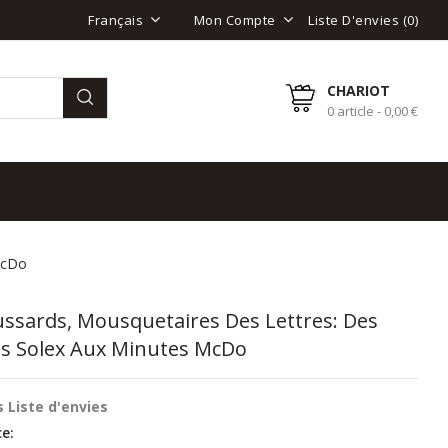
Liste D'envies (
0
)
Français
Mon Compte
CHARIOT
0 article - 0,00 €
McDo
ssards, Mousquetaires Des Lettres: Des
s Solex Aux Minutes McDo
 Liste d'envies
e: