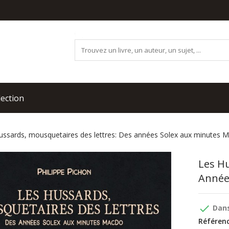
lection
ussards, mousquetaires des lettres: Des années Solex aux minutes 
Les Hu
Année
done
Dans
Référenc