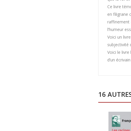
Ce livre tém
en filigrane 
raffinement 
l’humeur esse
Voici un livr
subjectivité
Voici le livr
d’un écrivain
16 AUTRE