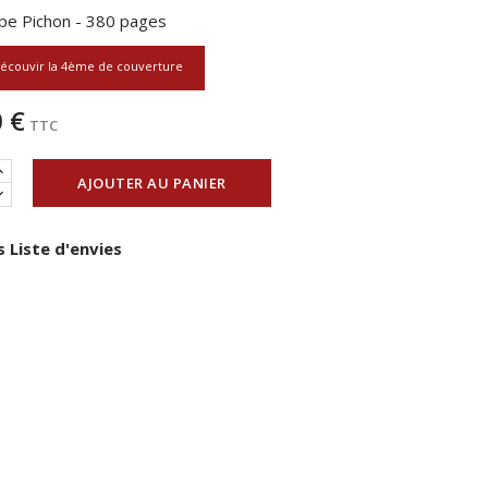
ppe Pichon - 380 pages
écouvir la 4ème de couverture
 €
TTC
AJOUTER AU PANIER
 Liste d'envies