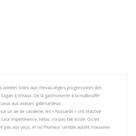
es années Solex aux chevau-légers progressistes des
 Sagan à Ernaux. De la gastronomie à la malbouffe
entueux aux avatars gallimardeux.
 un air de cavalerie, les « hussards » ont réactivé
eur impertinence, hélas, n’a pas fait école. On les
tent pas aux yeux, et où l’humeur semble autant mauvaise