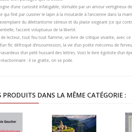
oigne d’une curiosité infatigable, stimulée par un amour vertigineux des
ce qui finit par cuisiner le lapin à la moutarde à l’ancienne dans la ma
exemplaire du dilettantisme sérieux et du plaisir exigeant (ce qui con
ntielle, l’accent voluptueux de la liberté.
e de lecteur, tout feu tout flamme, un livre de critique vivante, avec ce 
 d’un flic défroqué d’insoumission, la vie d’un poète méconnu de ferveu
e hasardeux d’un petit hussard des lettres. Voici le livre égotiste d’un 
 réactionnaire : il se gratte, on se poile.
S PRODUITS DANS LA MÊME CATÉGORIE :