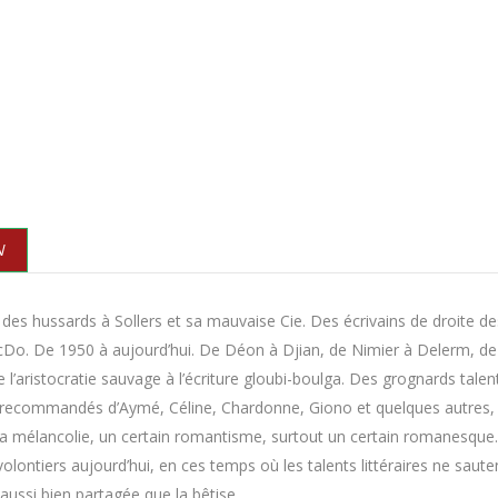
N
des hussards à Sollers et sa mauvaise Cie. Des écrivains de droite d
Do. De 1950 à aujourd’hui. De Déon à Djian, de Nimier à Delerm, de
 De l’aristocratie sauvage à l’écriture gloubi-boulga. Des grognards tal
 recommandés d’Aymé, Céline, Chardonne, Giono et quelques autres, sur
la mélancolie, un certain romantisme, surtout un certain romanesque. L
olontiers aujourd’hui, en ces temps où les talents littéraires ne sau
 aussi bien partagée que la bêtise.