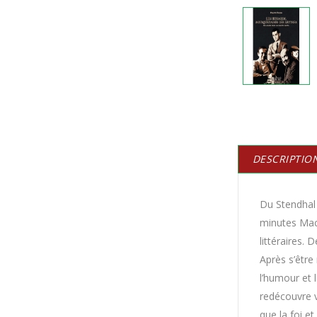
DESCRIPTIO
Du Stendhal 
minutes Mac
littéraires.
Après s’être
l’humour et 
redécouvre v
que la foi et