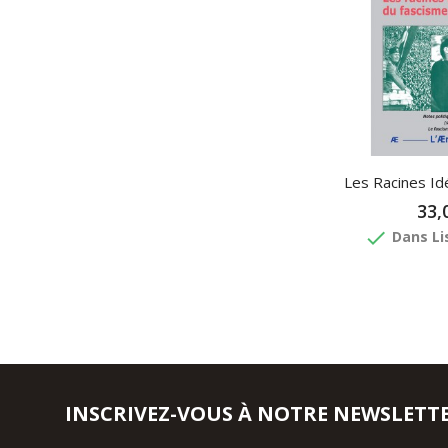
Les Racines Idé
33,
done
Dans Li
INSCRIVEZ-VOUS À NOTRE NEWSLETT