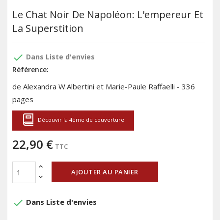
Le Chat Noir De Napoléon: L'empereur Et
La Superstition
done
Dans Liste d'envies
Référence:
de Alexandra W.Albertini et Marie-Paule Raffaelli - 336
pages
Découvir la 4ème de couverture
22,90 €
TTC
AJOUTER AU PANIER
done
Dans Liste d'envies