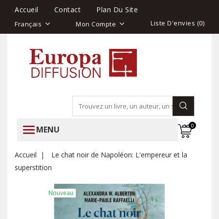
Accueil
Contact
Plan Du Site
Liste D'envies (
0
)
Français
Mon Compte
0
MENU
Accueil
Le chat noir de Napoléon: L'empereur et la
superstition
Nouveau