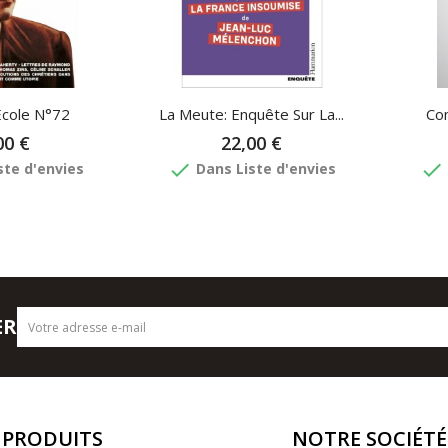
Ecole N°72
La Meute: Enquête Sur La...
Co
00 €
22,00 €
done
done
ste d'envies
Dans Liste d'envies
ER
PRODUITS
NOTRE SOCIÉTÉ