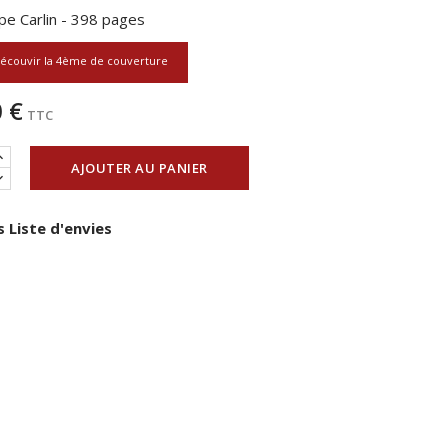
ppe Carlin - 398 pages
écouvir la 4ème de couverture
 €
TTC
AJOUTER AU PANIER
 Liste d'envies