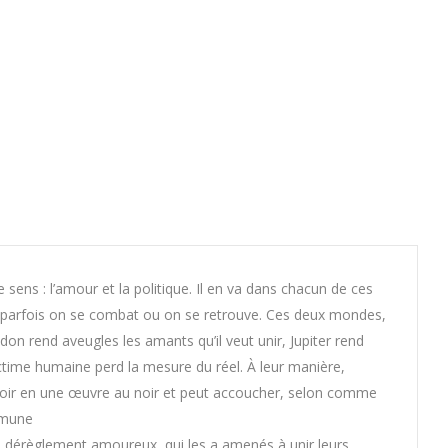
 sens : l’amour et la politique. Il en va dans chacun de ces
et parfois on se combat ou on se retrouve. Ces deux mondes,
on rend aveugles les amants qu’il veut unir, Jupiter rend
 victime humaine perd la mesure du réel. À leur manière,
pouvoir en une œuvre au noir et peut accoucher, selon comme
mmune
 au dérèglement amoureux, qui les a amenés à unir leurs