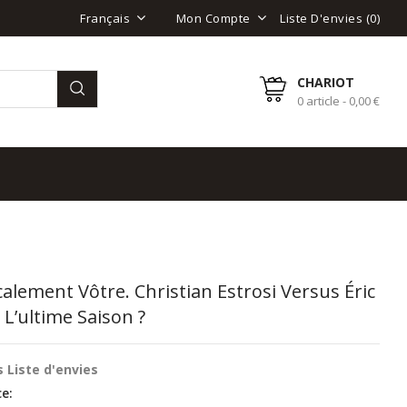
Liste D'envies (
0
)
Français
Mon Compte
CHARIOT
0 article - 0,00 €
alement Vôtre. Christian Estrosi Versus Éric
: L’ultime Saison ?
 Liste d'envies
e: