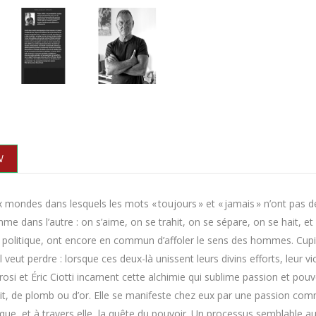
N
ux mondes dans lesquels les mots « toujours » et « jamais » n’ont pas de
 dans l’autre : on s’aime, on se trahit, on se sépare, on se hait, 
a politique, ont encore en commun d’affoler le sens des hommes. Cupid
l veut perdre : lorsque ces deux-là unissent leurs divins efforts, leur
trosi et Éric Ciotti incarnent cette alchimie qui sublime passion et 
it, de plomb ou d’or. Elle se manifeste chez eux par une passion co
tique, et à travers elle, la quête du pouvoir. Un processus semblable