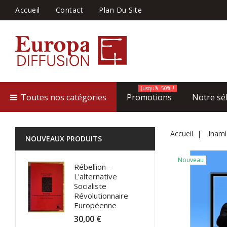
Accueil
Contact
Plan Du Site
Jusqu'à -50% !
Toutes nos catégories
Promotions
Notre sé
Accueil
Inamic
NOUVEAUX PRODUITS
Nouveau
Rébellion -
L'alternative
Socialiste
Révolutionnaire
Européenne
30,00 €