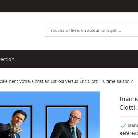
lection
alement vôtre. Christian Estrosi versus Éric Ciotti : l’ultime saison ?
Inamic
Ciotti 
done
Dans
Référenc