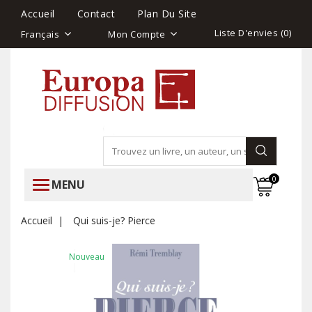
Accueil
Contact
Plan Du Site
Liste D'envies (
0
)
Français
Mon Compte
0
MENU
Accueil
Qui suis-je? Pierce
Nouveau