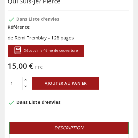
Qui Suis-Je? Pierce
done
Dans Liste d'envies
Référence:
de Rémi Tremblay - 128 pages
Découvir la 4ème de couverture
15,00 €
TTC
AJOUTER AU PANIER
done
Dans Liste d'envies
DESCRIPTION