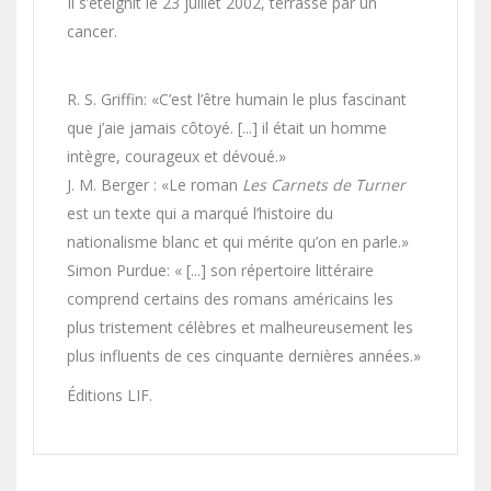
Il s’éteignit le 23 juillet 2002, terrassé par un
cancer.
R. S. Griffin: «C’est l’être humain le plus fascinant
que j’aie jamais côtoyé. [...] il était un homme
intègre, courageux et dévoué.»
J. M. Berger : «Le roman
Les Carnets de Turner
est un texte qui a marqué l’histoire du
nationalisme blanc et qui mérite qu’on en parle.»
Simon Purdue: « [...] son répertoire littéraire
comprend certains des romans américains les
plus tristement célèbres et malheureusement les
plus influents de ces cinquante dernières années.»
Éditions LIF.