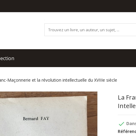
lection
nc-Maçonnerie et la révolution intellectuelle du XVIIIe siècle
La Fra
Intell
done
Dans
Référenc