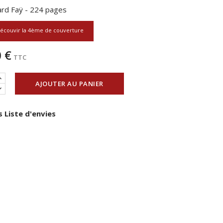
rd Faÿ - 224 pages
écouvir la 4ème de couverture
 €
TTC
AJOUTER AU PANIER
 Liste d'envies