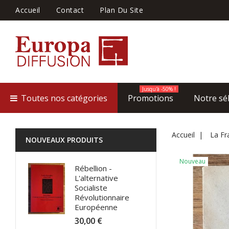
Accueil
Contact
Plan Du Site
Jusqu'à -50% !
Toutes nos catégories
Promotions
Notre sé
Accueil
La Fra
NOUVEAUX PRODUITS
Nouveau
Rébellion -
L'alternative
Socialiste
Révolutionnaire
Européenne
30,00 €