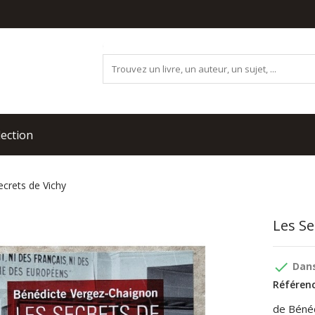
lection
ecrets de Vichy
Les Se
done
Dans
Référenc
de Béné