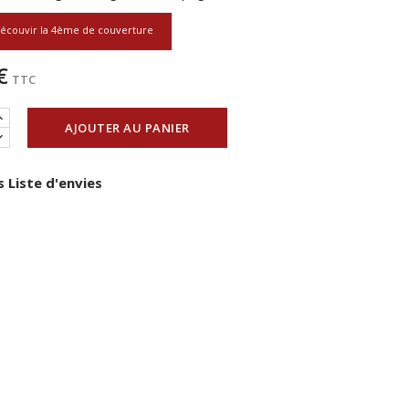
écouvir la 4ème de couverture
€
TTC
AJOUTER AU PANIER
 Liste d'envies