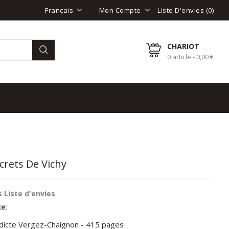
Liste D'envies (
0
)
Français
Mon Compte
CHARIOT
0 article - 0,00 €
crets De Vichy
 Liste d'envies
e:
dicte Vergez-Chaignon - 415 pages