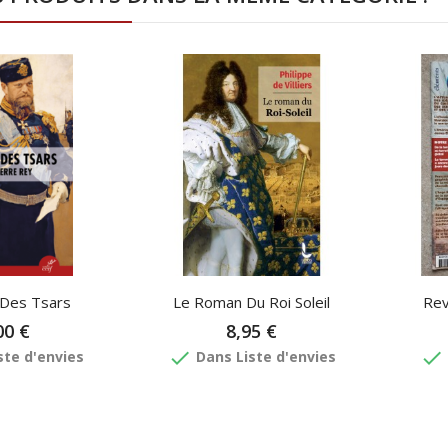
 Des Tsars
Le Roman Du Roi Soleil
Rev
00 €
8,95 €
done
done
ste d'envies
Dans Liste d'envies