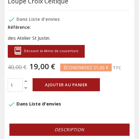
Loupe Croix Celtique
done
Dans Liste d'envies
Référence:
des Atelier St Justin.
Découvir la 4ème de couverture
19,00 €
40,00 €
ÉCONOMISEZ 21,00 €
TTC
AJOUTER AU PANIER
done
Dans Liste d'envies
DESCRIPTION