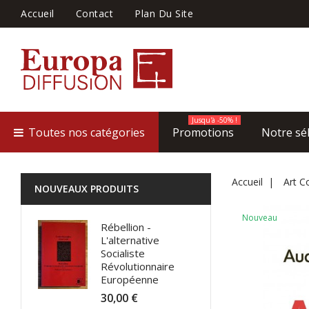
Accueil
Contact
Plan Du Site
Jusqu'à -50% !
Toutes nos catégories
Promotions
Notre sé
Accueil
Art C
NOUVEAUX PRODUITS
Nouveau
Rébellion -
L'alternative
Socialiste
Révolutionnaire
Européenne
30,00 €