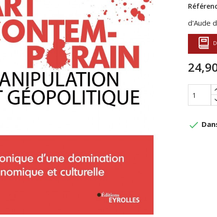
Référenc
d'Aude 
D
24,90
done
Dans