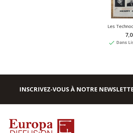
Les Technocr
7,0
done
Dans Li
INSCRIVEZ-VOUS À NOTRE NEWSLETT