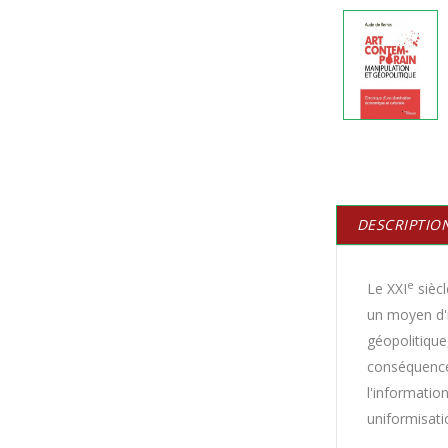
DESCRIPTIO
e
Le XXI
siècl
un moyen d'i
géopolitique
conséquences
l'informatio
uniformisati