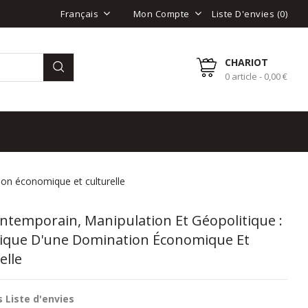
Liste D'envies (
0
)
Français
Mon Compte
CHARIOT
0 article - 0,00 €
ion économique et culturelle
ntemporain, Manipulation Et Géopolitique :
ique D'une Domination Économique Et
elle
 Liste d'envies