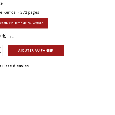
e:
de Kerros - 272 pages
écouvir la 4ème de couverture
 €
TTC
AJOUTER AU PANIER
 Liste d'envies