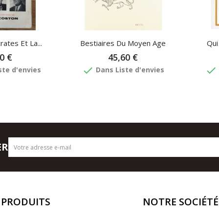
ates Et La...
Bestiaires Du Moyen Age
Qui
0 €
45,60 €
done
done
ste d'envies
Dans Liste d'envies
ER
PRODUITS
NOTRE SOCIÉTÉ