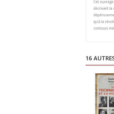
Cet ouvrage 
décrivant la
dépérissemen
qu'à la révo
contours iné
16 AUTRE