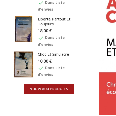
done
Dans Liste
d'envies
Liberté Partout Et
Toujours
18,00 €
done
Dans Liste
d'envies
Choc Et Simulacre
10,00 €
done
Dans Liste
d'envies
NOUVEAUX PRODUITS