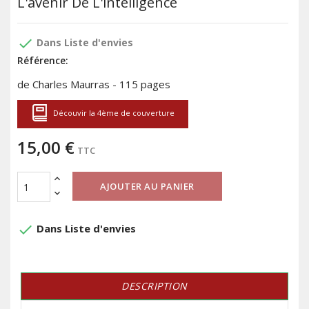
L'avenir De L'intelligence
done
Dans Liste d'envies
Référence:
de Charles Maurras - 115 pages
Découvir la 4ème de couverture
15,00 €
TTC
AJOUTER AU PANIER
done
Dans Liste d'envies
DESCRIPTION