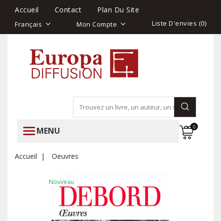
Accueil
Contact
Plan Du Site
Liste D'envies (
0
)
Français
Mon Compte
0
MENU
Accueil
Oeuvres
Nouveau