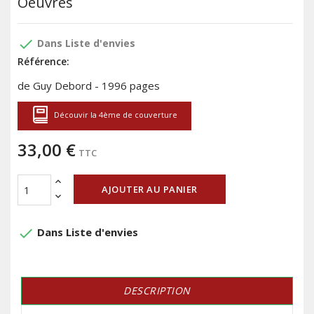
Oeuvres
done
Dans Liste d'envies
Référence:
de Guy Debord - 1996 pages
Découvir la 4ème de couverture
33,00 €
TTC
AJOUTER AU PANIER
done
Dans Liste d'envies
DESCRIPTION