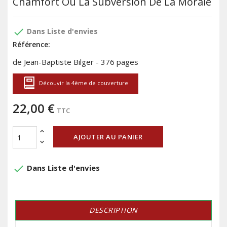
Chamfort Ou La Subversion De La Morale
done
Dans Liste d'envies
Référence:
de Jean-Baptiste Bilger - 376 pages
Découvir la 4ème de couverture
22,00 €
TTC
AJOUTER AU PANIER
done
Dans Liste d'envies
DESCRIPTION